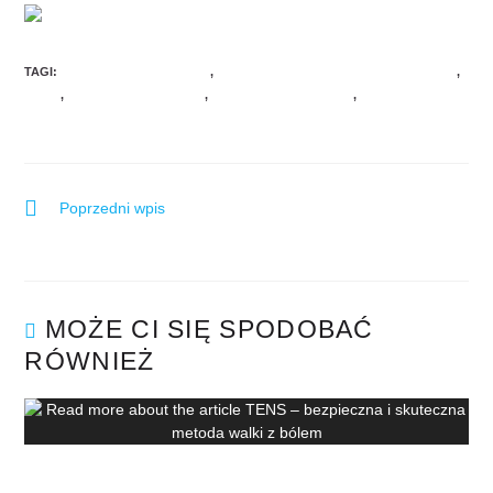
TAGI
:
FIZJOSFERA BIAŁYSTOK
,
LECZENIE OBRZĘKÓW LIMFATYCZNYCH
,
LIMFA
,
OBRZĘK LIMFATYCZNY
,
OBRZĘKI LIMFATYCZNE
,
UKŁAD
LIMFATYCZNY
Poprzedni wpis
Diagnostyka narządu ruchu Białystok
MOŻE CI SIĘ SPODOBAĆ
RÓWNIEŻ
TENS – bezpieczna i skuteczna