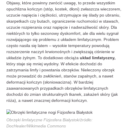
Objawy, które powinny zwrócić uwagę, to przede wszystkim
opuchlizna kończyn (stóp, kostek, dłoni) zwłaszcza wieczorem,
uczucie napięcia i ciężkości, utrzymujące się ślady po ubraniu,
skarpetkach czy butach, ograniczenie ruchomości w stawach,
uczucie rozpierania oraz napięcie i nadwrażliwość skóry. Dla
niektórych to tylko sezonowy dyskomfort, ale dla wielu sygnał
rozwijającego się problemu z układem limfatycznym. Problem
często nasila się latem – wysokie temperatury powodują
rozszerzenie naczyń krwionośnych i zwiększają ciśnienie w
układzie żylnym. To dodatkowo obciąża
układ limfatyczny,
który staje się mniej wydolny. W efekcie dochodzi do
zatrzymania limfy i powstania obrzęków. Nieleczony obrzęk
może prowadzić do zwłóknień, stanów zapalnych, a nawet
deformacji kończyn (słoniowacizna). W bardziej
zaawansowanych przypadkach obrzęków limfatycznych
dochodzi do zmian strukturalnych tkanek, zakażeń skóry (jak
róża), a nawet znacznej deformacji kończyn.
Obrzęki limfatyczne Fizjosfera Białystok/źródło:
DocHealer/Wikimedia Commons