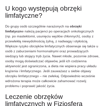
U kogo występują obrzęki
limfatyczne?
Do grupy osób szczególnie narażonych na
obrzęki
limfatyczn
e należą pacjenci po operacjach onkologicznych
(np. po mastektomii, usunięciu węzłów chłonnych), osoby z
przewlekłą niewydolnością żylną, z nadwagą i otyłością.
Większe ryzyko obrzęków limfatycznych obserwuje się także u
osób z zaburzeniami hormonalnymi oraz prowadzących
siedzący lub stojący tryb życia. Nawet młode, pozornie zdrowe,
osoby mogą doświadczać objawów, jeśli ich codzienna
aktywność jest ograniczona, a dieta nie wspiera pracy układu
krążenia i limfatycznego. Jeśli zauważasz u siebie objawy
obrzęku limfatycznego – nie zwlekaj. Odpowiednio wcześnie
wdrożona terapia może całkowicie zahamować rozwój
problemu i poprawić jakość życia.
Leczenie obrzęków
limfatycznych w Fizjosfera