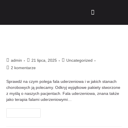
Fala uderzeniowa – skuteczne
leczenie bólu bez operacji
admin
21 lipca, 2025
Uncategorized
2 komentarze
Sprawdź na czym polega fala uderzeniowa i w jakich stanach
chorobowych ją polecamy. Odkryj wyjątkowe pakiety stworzone
z myślą o naszych pacjentach. Fala uderzeniowa, znana także
jako terapia falami uderzeniowymi…
Czytaj Dalej