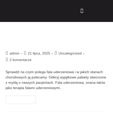
Fala uderzeniowa – skuteczne
leczenie bólu bez operacji
admin
21 lipca, 2025
Uncategorized
2 komentarze
Sprawdź na czym polega fala uderzeniowa i w jakich stanach
chorobowych ją polecamy. Odkryj wyjątkowe pakiety stworzone
z myślą o naszych pacjentach. Fala uderzeniowa, znana także
jako terapia falami uderzeniowymi…
Czytaj Dalej